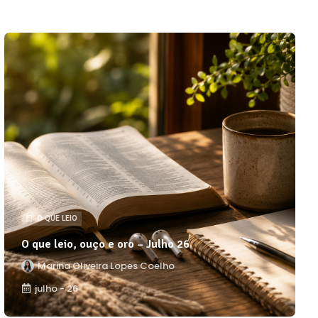
O QUE LEIO
O que leio, ouço e oro – Julho 26
Marina Oliveira Lopes Coelho
julho - 26