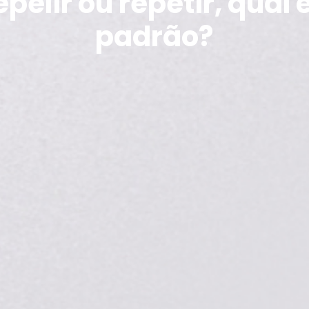
pelir ou repetir, qual 
padrão?