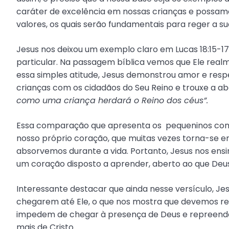
caráter de excelência em nossas crianças e possamo
valores, os quais serão fundamentais para reger a sua
Jesus nos deixou um exemplo claro em Lucas 18:15-1
particular. Na passagem bíblica vemos que Ele rea
essa simples atitude, Jesus demonstrou amor e respe
crianças com os cidadãos do Seu Reino e trouxe a 
como uma criança herdará o Reino dos céus”.
Essa comparação que apresenta os pequeninos como c
nosso próprio coração, que muitas vezes torna-se e
absorvemos durante a vida. Portanto, Jesus nos ens
um coração disposto a aprender, aberto ao que Deus
Interessante destacar que ainda nesse versículo, Je
chegarem até Ele, o que nos mostra que devemos rep
impedem de chegar à presença de Deus e repreend
mais de Cristo.