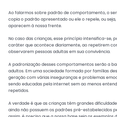
Ao falarmos sobre padrão de comportamento, o ser
copia o padrão apresentado ou ele o repele, ou seja
aparecem à nossa frente.
No caso das crianças, esse princípio intensifica-se
caráter que acontece diariamente, ao repetirem c
observarem pessoas adultas em sua convivência.
A padronização desses comportamentos serão a ba
adultos. Em uma sociedade formada por famílias de
geração com várias inseguranças e problemas emocio
sendo educadas pela internet sem ao menos enten
repetidos.
A verdade é que as crianças têm grandes dificuldad
ainda não possuem os padrões pré-estabelecidos pe
assim, é preciso que a nossa base seja os exemplos