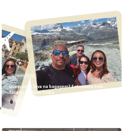
ENTREVISTAS
Quem você leva na bagagem? Entrevista com
Tatiana da Silva Costa
Marina Oliveira Lopes Coelho
e
julho - 26