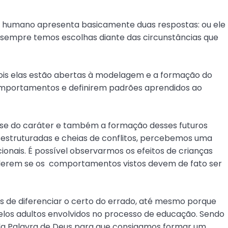
 humano apresenta basicamente duas respostas: ou ele
, sempre temos escolhas diante das circunstâncias que
, pois elas estão abertas à modelagem e a formação do
omportamentos e definirem padrões aprendidos ao
se do caráter e também a formação desses futuros
sestruturadas e cheias de conflitos, percebemos uma
nais. É possível observarmos os efeitos de crianças
derem se os comportamentos vistos devem de fato ser
es de diferenciar o certo do errado, até mesmo porque
los adultos envolvidos no processo de educação. Sendo
 da Palavra de Deus para que consigamos formar um