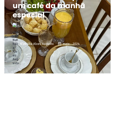
um café da manhã
especial
Nathália Alves Augusto
maio - 2024