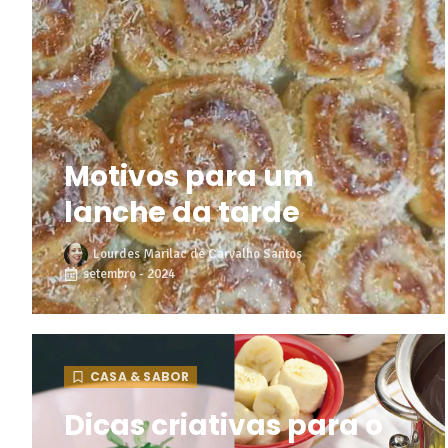
Motivos para um
lanche da tarde
Lourdes Marilac de Carvalho Santos
setembro - 2024
CASA & SABOR
Dicas criativas para o