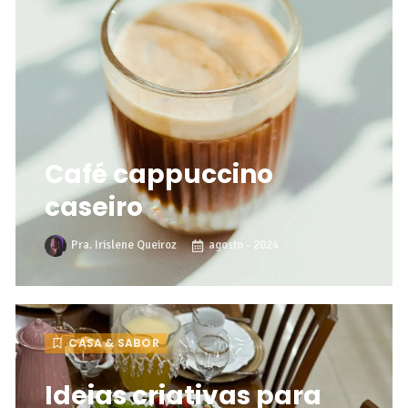
Café cappuccino
caseiro
Pra. Irislene Queiroz
agosto - 2024
CASA & SABOR
Ideias criativas para