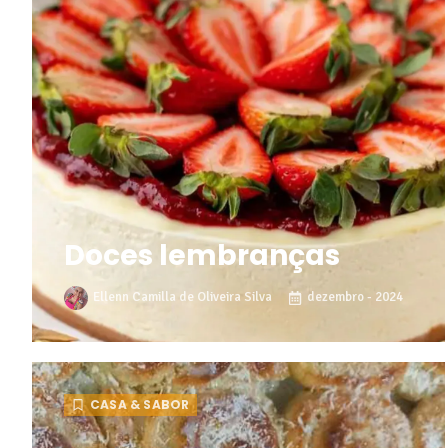
Doces lembranças
Ellenn Camilla de Oliveira Silva
dezembro - 2024
CASA & SABOR