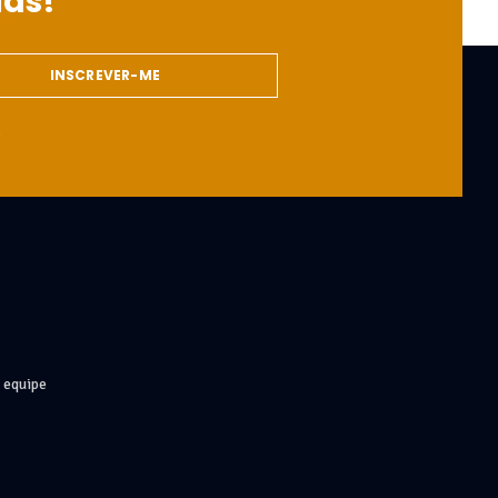
ias!
INSCREVER-ME
s
 equipe