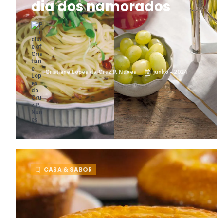
dia dos namorados
Cristiane Lopes da Cruz P. Nunes
junho - 2024
CASA & SABOR