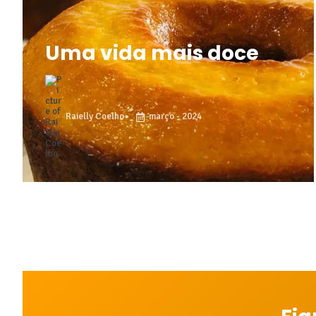
Uma vida mais doce
Raielly Coelho
março - 2024