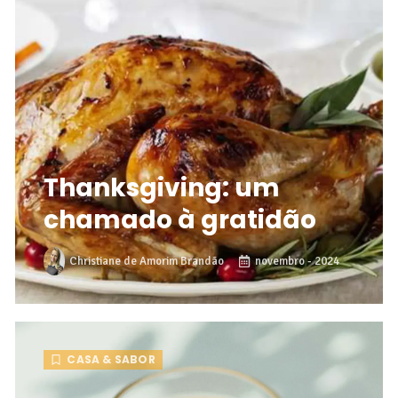
Thanksgiving: um
chamado à gratidão
Christiane de Amorim Brandão
novembro - 2024
CASA & SABOR