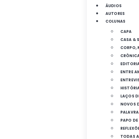
ÁUDIOS
AUTORES
COLUNAS
CAPA
CASA & 
CORPO, 
CRÔNIC
EDITORI
ENTRE A
ENTREVI
HISTÓRIA
LAÇOS D
NOVOS D
PALAVRA
PAPO D
REFLEXÕ
TODAS A