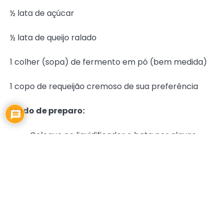
½ lata de açúcar
½ lata de queijo ralado
1 colher (sopa) de fermento em pó (bem medida)
1 copo de requeijão cremoso de sua preferência
Modo de preparo:
Coloque no liquidificador e bata por alguns
minutos: o milho verde, os ovos, o óleo e o
açúcar.
Em seguida acrescente uma pitada de sal, o
flocão e a lata de leite integral. Por último,
coloque o fermento em pó, bem medido e
bata por mais alguns minutos.
Depois, unte a forma redonda com furo