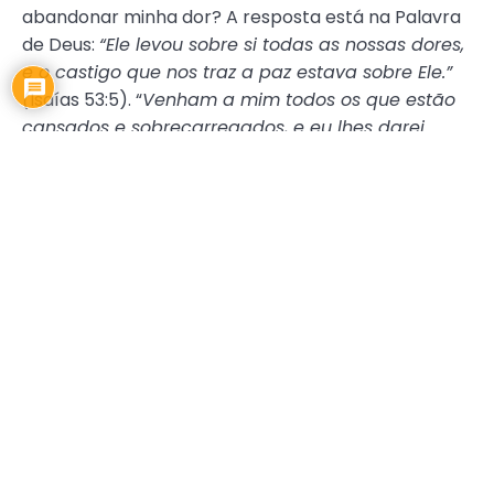
abandonar minha dor? A resposta está na Palavra
de Deus:
“Ele levou sobre si todas as nossas dores,
e o castigo que nos traz a paz estava sobre Ele.”
(
Isaías 53:5). “
Venham a mim todos os que estão
cansados e sobrecarregados, e eu lhes darei
descanso.”
(Mateus 11:28).
Portanto, não permita que os calos da sua alma
impeçam você de colher os frutos que Deus já
reservou para o seu futuro.
CALOS NA ALMA
,
CORPO ALMA E ESPÍRITO
,
DANIEL MILAZZO
,
EDICAO115
Compartilhe esse conteúdo!