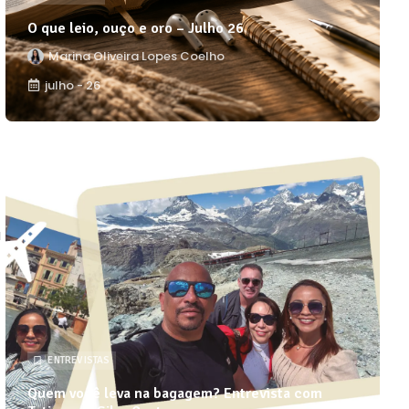
O que leio, ouço e oro – Julho 26
Marina Oliveira Lopes Coelho
julho - 26
a
ENTREVISTAS
Quem você leva na bagagem? Entrevista com