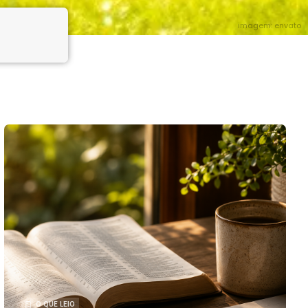
imagem: envato
O QUE LEIO