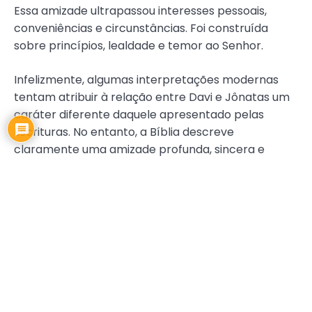
Essa amizade ultrapassou interesses pessoais,
conveniências e circunstâncias. Foi construída
sobre princípios, lealdade e temor ao Senhor.
Infelizmente, algumas interpretações modernas
tentam atribuir à relação entre Davi e Jônatas um
caráter diferente daquele apresentado pelas
Escrituras. No entanto, a Bíblia descreve
claramente uma amizade profunda, sincera e
comprometida. Como muitos estudiosos observam,
esse tipo de interpretação revela muito mais sobre
a tendência da nossa cultura de sexualizar
relacionamentos do que sobre o texto bíblico em si.
A amizade entre Davi e Jônatas continua sendo um
exemplo para todos nós. Ela nos ensina sobre
fidelidade, generosidade, proteção, encorajamento
e compromisso com os propósitos de Deus. Que