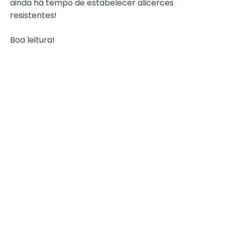
ainda há tempo de estabelecer alicerces
resistentes!
Boa leitura!
Equipe Editorial da
Revista Renascer
EDICAO86
,
EDITORIAL
,
REVISTA RENASCER
Compartilhe esse conteúdo!