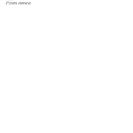
Com amor,
Aline Bueno
ALINE ARAÚJO
,
EDICAO97
,
ENTRE AMIGAS
,
MÃE
Compartilhe esse conteúdo!
Inscrever-se