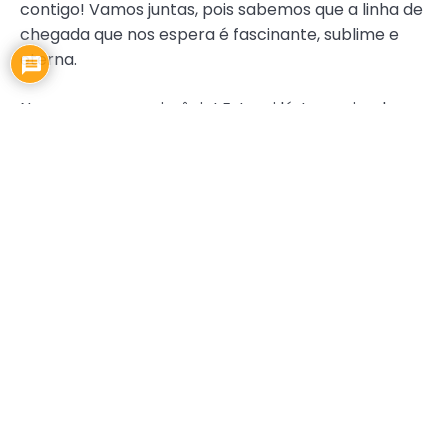
contigo! Vamos juntas, pois sabemos que a linha de
chegada que nos espera é fascinante, sublime e
eterna.
Nos vemos na cerimônia! Estarei lá, te apoiando e
assistindo você, belíssima, embarcar em sua nova
aventura.
Ó minha amiga, traga à memória coisas boas e
momentos felizes. O contrário disso faz parte, nos
faz crescer e amadurecer, mas eles passam, e os
“felizes para sempre” que vemos nos filmes
realmente se realizam.
Um abraço de sua querida amiga.
EDICAO98
,
ENTRE AMIGAS
,
FELICIDADE
,
GABRIELLE MESCHINI