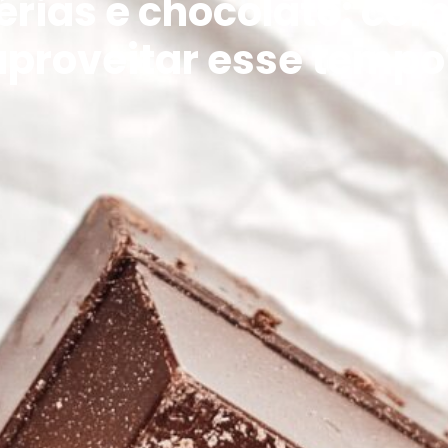
érias e chocolate: co
aproveitar esse tempo