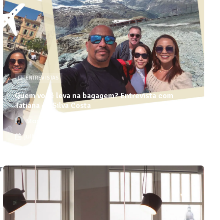
ENTREVISTAS
Quem você leva na bagagem? Entrevista com
Tatiana da Silva Costa
Marina Oliveira Lopes Coelho
julho - 26
r