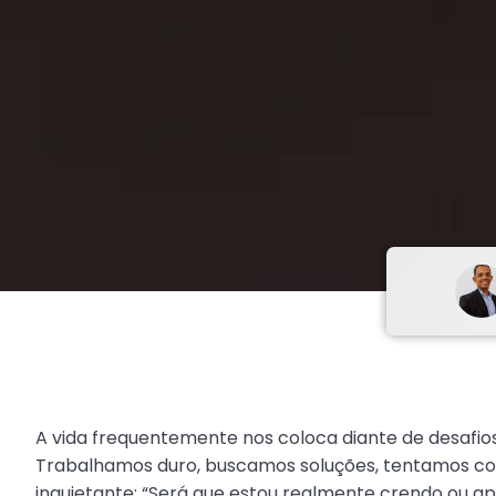
A vida frequentemente nos coloca diante de desafio
Trabalhamos duro, buscamos soluções, tentamos cont
inquietante: “Será que estou realmente crendo ou 