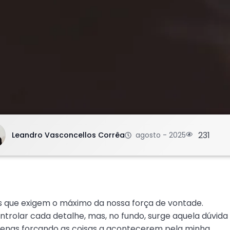
.
231
Leandro Vasconcellos Corrêa
agosto - 2025
s que exigem o máximo da nossa força de vontade.
rolar cada detalhe, mas, no fundo, surge aquela dúvida
apenas forçando as coisas a acontecerem pela minha