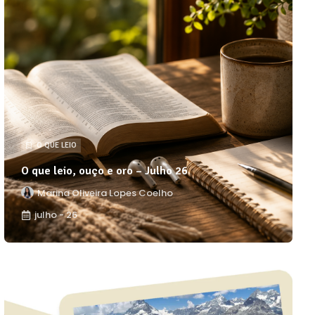
O QUE LEIO
O que leio, ouço e oro – Julho 26
Marina Oliveira Lopes Coelho
julho - 26