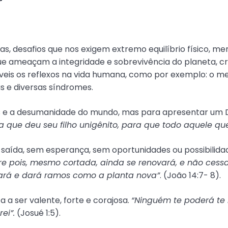
, desafios que nos exigem extremo equilíbrio físico, ment
ue ameaçam a integridade e sobrevivência do planeta, c
eis os reflexos na vida humana, como por exemplo: o medo,
 e diversas síndromes.
ias e a desumanidade do mundo, mas para apresentar um D
que deu seu filho unigênito, para que todo aquele que
 saída, sem esperança, sem oportunidades ou possibilid
 pois, mesmo cortada, ainda se renovará, e não cessarã
tará e dará ramos como a planta nova”
. (João 14:7- 8).
 a ser valente, forte e corajosa.
“Ninguém te poderá te r
ei”.
(Josué 1:5).