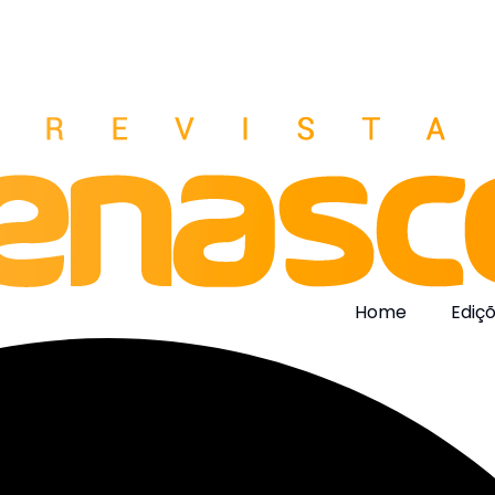
Home
Ediç