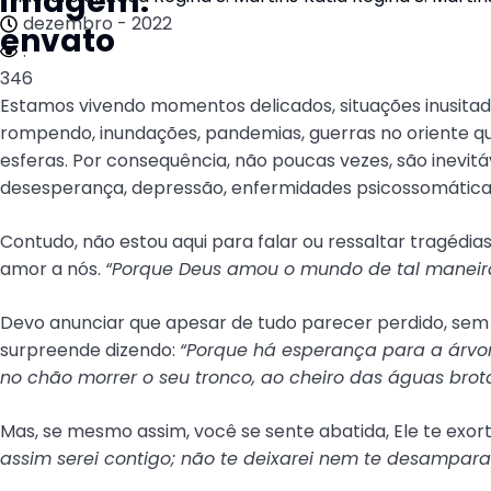
imagem:
dezembro - 2022
envato
.
346
Estamos vivendo momentos delicados, situações inusitadas
rompendo, inundações, pandemias, guerras no oriente q
esferas. Por consequência, não poucas vezes, são inevitáv
desesperança, depressão, enfermidades psicossomáticas
Contudo, não estou aqui para falar ou ressaltar tragéd
amor a nós.
“Porque Deus amou o mundo de tal maneira 
Devo anunciar que apesar de tudo parecer perdido, sem
surpreende dizendo:
“Porque há esperança para a árvore
no chão morrer o seu tronco, ao cheiro das águas bro
Mas, se mesmo assim, você se sente abatida, Ele te exorta
assim serei contigo; não te deixarei nem te desamparar