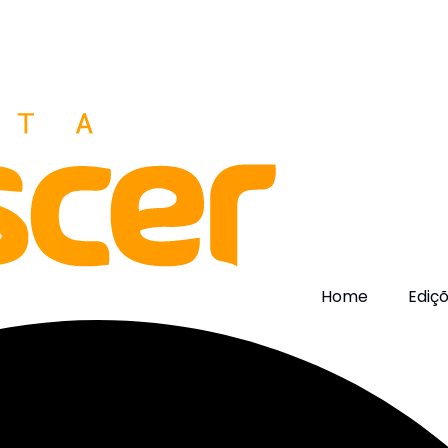
Home
Ediç