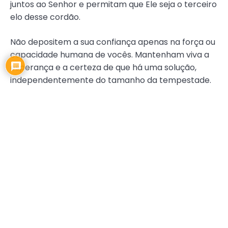
juntos ao Senhor e permitam que Ele seja o terceiro
elo desse cordão.
Não depositem a sua confiança apenas na força ou
capacidade humana de vocês. Mantenham viva a
esperança e a certeza de que há uma solução,
independentemente do tamanho da tempestade.
E, acima de tudo, confiem no Senhor.
Cremos de todo o coração que a presença de Deus,
o terceiro elo do cordão, é o que torna possível que
os casamentos floresçam, frutifiquem e
permaneçam firmes até o fim.
CAPA
,
CORDÃO DE TRÊS DOBRAS
,
EDICAO110