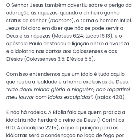
O Senhor Jesus também advertiu sobre o perigo da
adoração às riquezas, quando o dinheiro ganha
status de senhor (
mamom
), e torna o homem infiel.
Jesus foi claro em dizer que não se pode servir a
Deus e as riquezas (Mateus 6:24; Lucas 16:13), e o
apóstolo Paulo destacou a ligação entre a avareza
e a idolatria nas cartas aos Colossenses e aos
Efésios (Colossenses 3:5; Efésios 5:5).
Com isso entendemos que um ídolo é tudo aquilo
que rouba a lealdade e a honra exclusivas de Deus.
“Não darei minha glória a ninguém, não repartirei
meu louvor com ídolos esculpidos”.
(Isaías 42:8).
E não há rodeios. A Bíblia fala que quem pratica a
idolatria não herdará o reino de Deus (1 Coríntios
6:10; Apocalipse 22:15), e que a punição para os
idólatras será a condenação no lago de fogo por