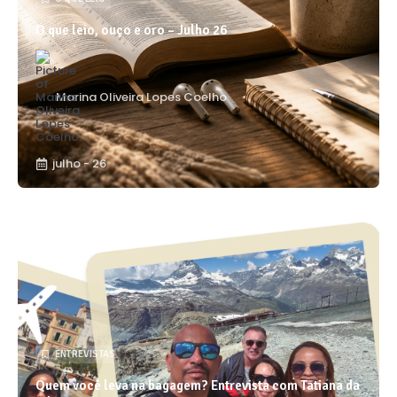
O que leio, ouço e oro – Julho 26
Marina Oliveira Lopes Coelho
julho - 26
ENTREVISTAS
Quem você leva na bagagem? Entrevista com Tatiana da