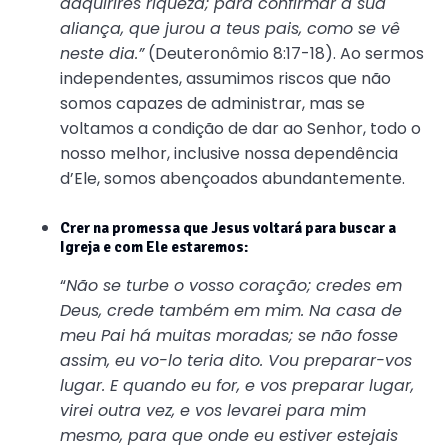
adquirires riqueza; para confirmar a sua
aliança, que jurou a teus pais, como se vê
neste dia.”
(Deuteronômio 8:17-18). Ao sermos
independentes, assumimos riscos que não
somos capazes de administrar, mas se
voltamos a condição de dar ao Senhor, todo o
nosso melhor, inclusive nossa dependência
d’Ele, somos abençoados abundantemente.
Crer na promessa que Jesus voltará para buscar a
Igreja e com Ele estaremos:
“
Não se turbe o vosso coração; credes em
Deus, crede também em mim. Na casa de
meu Pai há muitas moradas; se não fosse
assim, eu vo-lo teria dito. Vou preparar-vos
lugar. E quando eu for, e vos preparar lugar,
virei outra vez, e vos levarei para mim
mesmo, para que onde eu estiver estejais