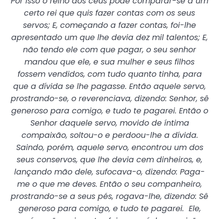
Por isso o reino dos céus pode comparar-se a um
certo rei que quis fazer contas com os seus
servos; E, começando a fazer contas, foi-lhe
apresentado um que lhe devia dez mil talentos; E,
não tendo ele com que pagar, o seu senhor
mandou que ele, e sua mulher e seus filhos
fossem vendidos, com tudo quanto tinha, para
que a dívida se lhe pagasse. Então aquele servo,
prostrando-se, o reverenciava, dizendo: Senhor, sê
generoso para comigo, e tudo te pagarei. Então o
Senhor daquele servo, movido de íntima
compaixão, soltou-o e perdoou-lhe a dívida.
Saindo, porém, aquele servo, encontrou um dos
seus conservos, que lhe devia cem dinheiros, e,
lançando mão dele, sufocava-o, dizendo: Paga-
me o que me deves. Então o seu companheiro,
prostrando-se a seus pés, rogava-lhe, dizendo: Sê
generoso para comigo, e tudo te pagarei. Ele,