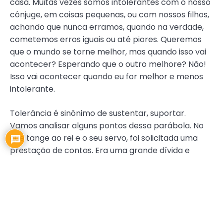
casa. Muitas vezes somos intolerantes com o nosso
cônjuge, em coisas pequenas, ou com nossos filhos,
achando que nunca erramos, quando na verdade,
cometemos erros iguais ou até piores. Queremos
que o mundo se torne melhor, mas quando isso vai
acontecer? Esperando que o outro melhore? Não!
Isso vai acontecer quando eu for melhor e menos
intolerante.
Tolerância é sinônimo de sustentar, suportar.
Vamos analisar alguns pontos dessa parábola. No
que tange ao rei e o seu servo, foi solicitada uma
prestação de contas. Era uma grande dívida e
havia uma impossibilidade de pagamento. Foi
anunciado um julgamento pelo rei, o servo pediu
misericórdia e a dívida foi cancelada. Na segunda
parte da parábola, entre o servo e o conservo,
vemos que o servo, que havia ganhado liberdade,