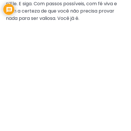
n’Ele. E siga. Com passos possíveis, com fé viva e
com a certeza de que você não precisa provar
nada para ser valiosa. Você já é.
Com carinho,
Sua amiga.
ARYANA LOBO
,
EDICAO118
,
QUERIDA AMIGA
Compartilhe esse conteúdo!