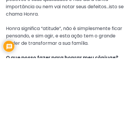
importância ou nem vai notar seus defeitos…isto se
chama Honra.
Honra significa “atitude”, não é simplesmente ficar
pensando, e sim agir, e esta ação tem o grande
poder de transformar a sua família.
O que posso fazer para honrar meu cônjuge?
Conheça
mais seu cônjuge, estude ele/ela e
observe suas atitudes. Conheça os seus
pensamentos, hábitos, atitudes, sonhos,
expectativas, medos, dificuldades… seja um expert a
ponto de ao observar seu olhar já o/a entender. E
não use estes conhecimentos para atacar, ou
poderá fazer com ele/ela se isole e comprometa
todo o relacionamento.