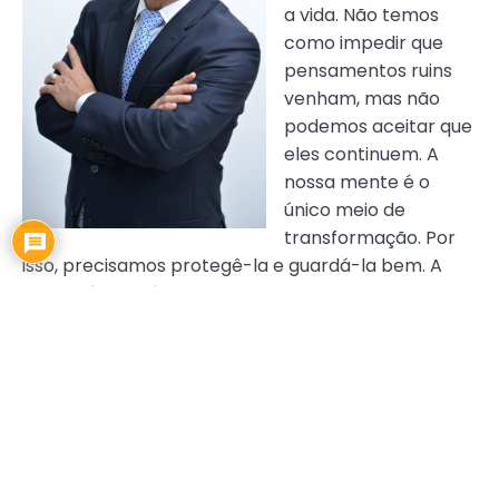
a vida. Não temos
como impedir que
pensamentos ruins
venham, mas não
podemos aceitar que
eles continuem. A
nossa mente é o
único meio de
transformação. Por
isso, precisamos protegê-la e guardá-la bem. A
guerra é inevitável, os desafios e problemas
também, mas precisamos nos preparar, e
aprender com os nossos erros.
Roosevelt disse que nada nem ninguém pode
mantê-lo caído, a menos que você decida não se
levantar mais, ou seja, ninguém pode te fazer
escravo daquilo que você não é.