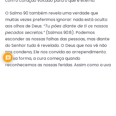
com o coração voltado para o que é eterno.
O Salmo 90 também revela uma verdade que
muitas vezes preferimos ignorar: nada está oculto
aos olhos de Deus. “
Tu pões diante de ti os nossos
pecados secretos.”
(Salmos 90:8). Podemos
esconder as nossas falhas das pessoas, mas diante
do Senhor tudo é revelado. O Deus que nos vê não
nos condena, Ele nos convida ao arrependimento.
Dessa forma, a cura começa quando
reconhecemos as nossas feridas. Assim como a uva
é esmagada para se tornar vinho e a azeitona
prensada para gerar azeite, as provações moldam
a nossa fé e revelam a nossa essência.
Nos últimos versículos, Moisés também clama:
“Sacia-nos de manhã com a tua benignidade,
para que nos regozijemos e nos alegremos todos