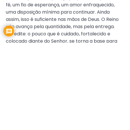
fé, um fio de esperança, um amor enfraquecido,
uma disposição mínima para continuar. Ainda
assim, isso é suficiente nas mãos de Deus. O Reino
não avança pela quantidade, mas pela entrega.
Acredite: o pouco que é cuidado, fortalecido e
colocado diante do Senhor, se torna a base para
algo novo.
Por isso, é fundamental não viver guiado por
sentimentos, mas por princípios, pois as emoções
oscilam, mas princípios permanecem. Veja o
exemplo de Pedro, que falhou gravemente, mas foi
restaurado porque havia verdade em seu coração.
A ausência de confronto e correção adoece
espiritualmente. Além disso, a murmuração rouba
força, atrasa promessas e enfraquece a fé. Assim,
aquilo que sai da nossa boca revela o estado do
nosso coração: gratidão ou reclamação, louvor ou