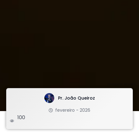
imagem: envato
Pr. João Queiroz
fevereiro - 2026
100
.