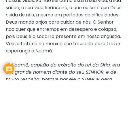
nossas vidas. Eu não sei como está a sua vida, a sua
saúde, a sua vida financeira, o que eu sei é que Deus
cuida de nós, mesmo em períodos de dificuldades.
Deus manda anjos para cuidar de nós. O Senhor
não quer que entremos em desespero e colapso,
pois Deus é o socorro presente em nossa angústia.
Veja a história da menina que foi usada para trazer
esperança à Naamã:
“
E Naamã, capitão do exército do rei da Síria, era
um grande homem diante do seu SENHOR, e de
muito respeito; porque por ele o SENHOR dera
livramento aos sírios; e era este homem herói
valoroso, porém leproso.
E saíram tropas da Síria, da terra de Israel, e
levaram presa uma menina que ficou ao serviço
da mulher de Naamã.
E disse esta à sua senhora: Antes o meu senhor