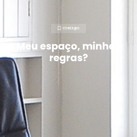
CONEX@O
Meu espaço, minhas
regras?