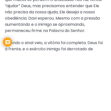
“ajudar” Deus, mas precisamos entender que Ele
não precisa da nossa ajuda, Ele deseja a nossa
obediência. Davi esperou. Mesmo com a pressão
aumentando e o inimigo se aproximando,
permaneceu firme na Palavra do Senhor.
Quando o sinal veio, a vitória foi completa. Deus foi
à frente, e o exército inimigo foi derrotado de
maneira extraordinária. A Bíblia conclui dizendo que
a fama de Davi se espalhou e que o Senhor fez com
que todas as nações o temessem. A honra foi
consequência direta da obediência.
Essa história nos ensina que tudo o que
conquistamos fora do tempo de Deus pode se
perder. Mas quando esperamos, confiamos e
obedecemos, Deus se levanta por nós. Ele vai à
frente, luta as nossas guerras e nos conduz à