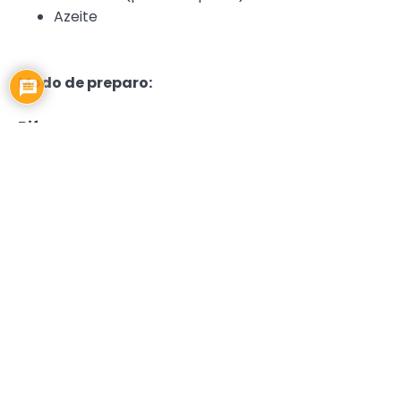
Azeite
Modo de preparo:
Bife:
Tempere os bifes com alho e sal. Bata os ovos em
um recipiente. Passe cada bife no ovo e depois na
farinha. Repita esse processo (ovo e farinha) duas
vezes para deixá-los bem empanados.
Frite os bifes em fogo baixo, um por vez, até
ficarem dourados.
Após fritar, coloque os bifes em uma travessa,
adicione o molho de tomate por cima, o queijo e
finalize com orégano. Leve ao forno apenas para
gratinar o queijo.