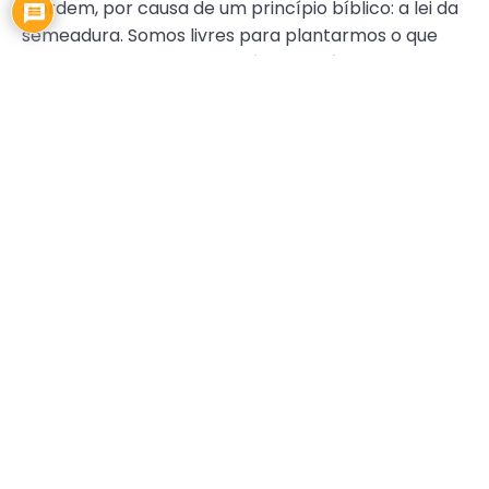
a ordem, por causa de um princípio bíblico: a lei da
semeadura. Somos livres para plantarmos o que
quisermos, mas a colheita é obrigatória,
independente do que seja.
Quando as coisas dão errado precisamos
perguntar:
“O que preciso fazer agora?”
em vez
de
“Por que isso foi acontecer comigo? Por quê
fizeram isso comigo?”
. Isso é assumir
responsabilidade pelo seu destino. Você deixa de
agir como vítima e passa a agir como um criador,
independente das adversidades que surjam pelo
caminho. Problemas sempre vão existir. A diferença
entre o criador e a vítima é que o criador se
concentra no que quer e em como conseguir,
enquanto pessoas que sempre se sentem vítimas
ficam remoendo as coisas que não estão certas
em sua vida.