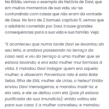
Na Bíblia, vemos o exemplo da história de Davi, que
em muitos momentos de sua vida, viu-se
confundindo com coisas que não eram da vontade
de Deus. No livro de 2 Samuel, capítulo 11, vemos que
o adultério cometido por Davi, trouxe grandes
consequências para a sua vida e sua família. Veja:
“E aconteceu que numa tarde Davi se levantou do
seu leito, e andava passeando no terraço da
casa real, e viu do terraço a uma mulher que se
estava lavando; e era esta mulher mui formosa à
vista.
E mandou Davi indagar quem era aquela
mulher; e disseram: Porventura não é esta Bate
Seba, filha de Eliã, mulher de Urias, o heteu? Então
enviou Davi mensageiros, e mandou trazê-la; e
ela veio, e ele se deitou com ela (pois já estava
purificada da sua imundícia); então voltou ela
para sua casa. E a mulher concebeu; e mandou