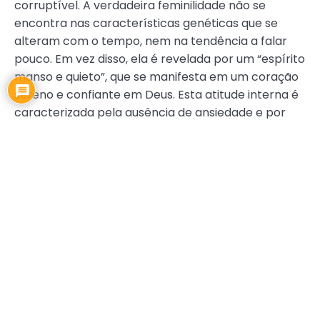
corruptível. A verdadeira feminilidade não se
encontra nas características genéticas que se
alteram com o tempo, nem na tendência a falar
pouco. Em vez disso, ela é revelada por um “espírito
manso e quieto”, que se manifesta em um coração
sereno e confiante em Deus. Esta atitude interna é
caracterizada pela ausência de ansiedade e por
uma fé profunda, refletindo a verdadeira beleza
que vem de dentro.
Portanto, a feminilidade, vista sob a perspectiva da
Palavra de Deus, nos desafia a uma vida de entrega
e santidade de forma integral. O Senhor,
conhecendo os desafios e pressões que
enfrentamos em nossa jornada, nos proporciona o
auxílio do Espírito Santo. Esse auxílio Divino nos
capacita a atender ao chamado para a entrega,
conforme expresso em Salmos 37:5, e para a