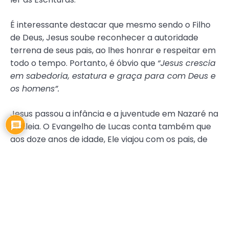
É interessante destacar que mesmo sendo o Filho
de Deus, Jesus soube reconhecer a autoridade
terrena de seus pais, ao lhes honrar e respeitar em
todo o tempo. Portanto, é óbvio que
“Jesus crescia
em sabedoria, estatura e graça para com Deus e
os homens”.
Jesus passou a infância e a juventude em Nazaré na
Galileia. O Evangelho de Lucas conta também que
aos doze anos de idade, Ele viajou com os pais, de
Nazaré para Jerusalém, para celebrar a Páscoa
Judaica. Quando estavam no caminho de volta
para Nazaré, José e Maria perceberam que Jesus
não estava com eles.
Na ocasião, Maria e José voltaram rapidamente à
cidade para procurar Jesus e o encontraram no