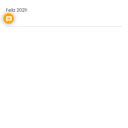
Feliz 2021!
EDICAO57
,
HOMBRIDADE
,
IDENTIDADE
,
RESTAURAÇÃO
,
SAMUEL LOPES
Compartilhe esse conteúdo!
Inscrever-se