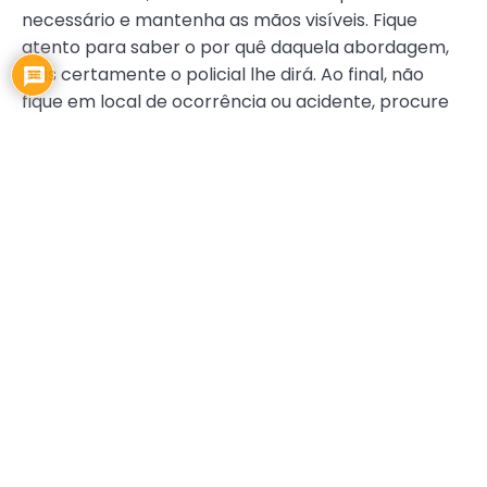
necessário e mantenha as mãos visíveis. Fique
atento para saber o por quê daquela abordagem,
pois certamente o policial lhe dirá. Ao final, não
fique em local de ocorrência ou acidente, procure
afastar-se de forma calma, porém rapidamente.
Lembre-se que a Polícia Militar está na rua para
proteger você. Colabore e ajude a fazer a sua
cidade melhor.
Eu sou o Coronel Viveiros, Presbítero da Igreja
Batista Renascer. Saiba que
a única maneira de
servir a Deus é servindo ao próximo
.
Até a próxima edição e fiquem na paz do Senhor!