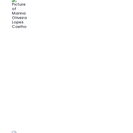
Marina Oliveira Lopes Coelho
julho - 26
VISÃO DE MERCADO
Quem está na sua mesa de decisões?