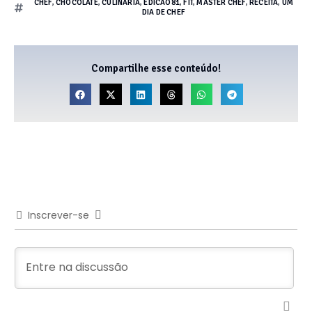
CHEF
,
CHOCOLATE
,
CULINÁRIA
,
EDICAO81
,
FIT
,
MASTER CHEF
,
RECEITA
,
UM
DIA DE CHEF
Compartilhe esse conteúdo!
Inscrever-se