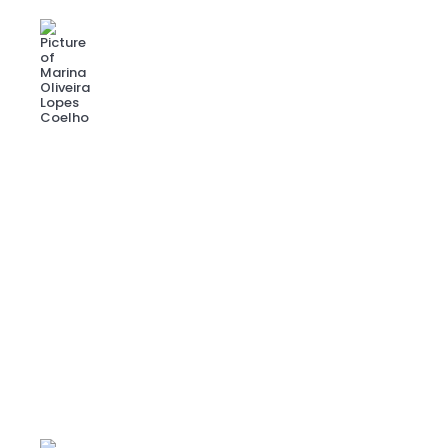
Marina Oliveira Lopes Coelho
julho - 26
ENTREVISTAS
Quem você leva na bagagem? Entrevista com Tatiana da
Silva Costa