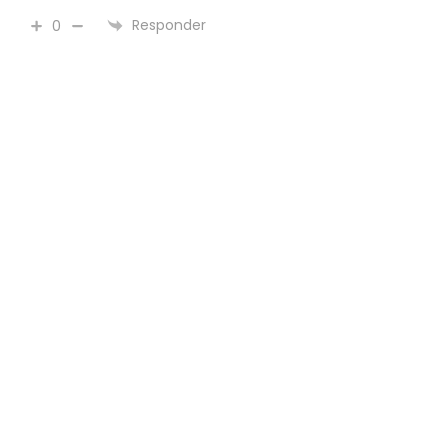
Responder
0
O QUE LEIO
O que leio, ouço e oro – Julho 26