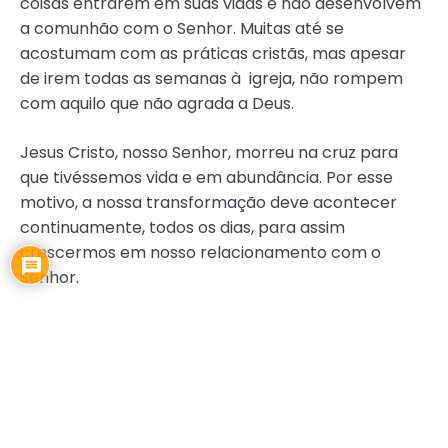
coisas entrarem em suas vidas e não desenvolvem
a comunhão com o Senhor. Muitas até se
acostumam com as práticas cristãs, mas apesar
de irem todas as semanas à igreja, não rompem
com aquilo que não agrada a Deus.
Jesus Cristo, nosso Senhor, morreu na cruz para
que tivéssemos vida e em abundância. Por esse
motivo, a nossa transformação deve acontecer
continuamente, todos os dias, para assim
crescermos em nosso relacionamento com o
Senhor.
Necessitamos servi-lo em verdade, e termos o
compromisso de buscar conhecer a Cristo e viver
os Seus ensinamentos, pois, assim estaremos cada
vez mais próximos do Senhor. No entanto, para que
isso aconteça, temos que fazer escolhas todos os