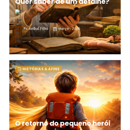
Quer saber de um detalhe?
Pr. Anibal Filho
março - 2026
HISTÓRIAS & AFINS
O retorno do pequeno herói