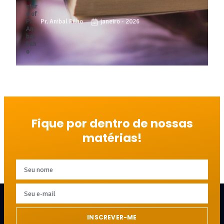
Pr. Anibal Filho
janeiro - 2026
Fique por dentro de nossas
matérias!
INSCREVER-ME