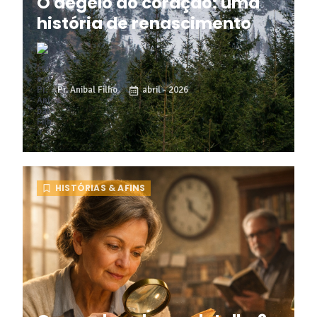
O degelo do coração: uma
história de renascimento
Pr. Anibal Filho
abril - 2026
HISTÓRIAS & AFINS