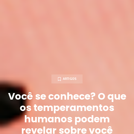
ARTIGOS
Você se conhece? O que
os temperamentos
humanos podem
revelar sobre você