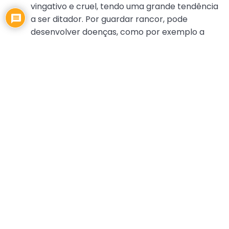
vingativo e cruel, tendo uma grande tendência
a ser ditador. Por guardar rancor, pode
desenvolver doenças, como por exemplo a
úlcera. Espiritualmente, apresenta dificuldade
em ceder ao senhorio de Cristo, pois é
impetuoso e age por impulso. Geralmente, faz
críticas com declarações cruéis. É
autossuficiente e possui uma autoconfiança
excessiva, o que pode torná-lo arrogante e
prepotente. De todos os temperamentos é o
que mais tem necessidades espirituais. Deve
buscar mais amor, paz, bondade, paciência,
humildade e benevolência.
Fleumático:
é espirituoso e bem humorado.
Digno de confiança, mesmo não se
envolvendo em demasia com o outro. Sabe
trabalhar sob tensão e tem hábitos
metódicos. É calmo, eficiente, zeloso e preciso.